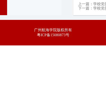
上一篇：
学校党
下一篇：
学校党
广州航海学院版权所有
粤ICP备15080873号