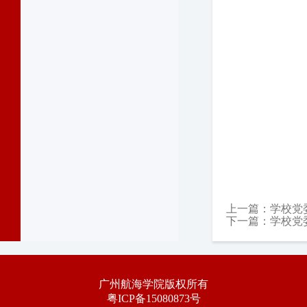
上一篇：
学校党
下一篇：
学校党
广州航海学院版权所有
粤ICP备15080873号